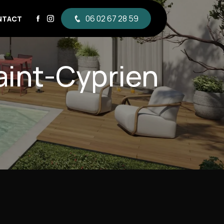
06 02 67 28 59
NTACT
aint-Cyprien