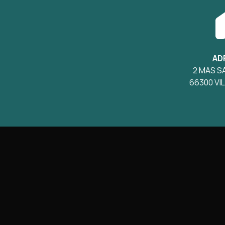
AD
2 MAS S
66300 V