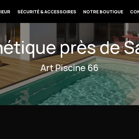
IEUR
SÉCURITÉ & ACCESSOIRES
NOTRE BOUTIQUE
CO
étique près de S
Art Piscine 66