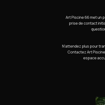
Art Piscine 66 met un po
prise de contact initi
questio
N'attendez plus pour tra
Contactez Art Piscine
espace accue