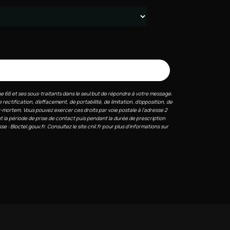
e 66 et ses sous-traitants dans le seul but de répondre à votre message.
tification, d’effacement, de portabilité, de limitation, d’opposition, de
t-mortem. Vous pouvez exercer ces droits par voie postale à l'adresse 2
 la période de prise de contact puis pendant la durée de prescription
sse :
Bloctel.gouv.fr
. Consultez le site cnil.fr pour plus d’informations sur