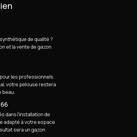
rien
ynthétique de qualité ?
ion et la vente de gazon
our les professionnels.
mal, votre pelouse restera
e beau.
 66
 dans l'installation de
que adapté à votre espace
ésultat sera un gazon