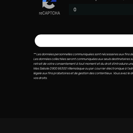
** Les données personnelles communiquées sont nécessaires aux fins de vo
Les données collectées seront communiquées aux seuls destinataires suiva
retrait de votre consentement à tout moment et du droit d’introduire une
Mas Sabole D900 66300 Villemolaque ou par courrier électronique à l'adr
légale aux fins probatoires et de gestion des contentieux. Vous avez le d
vos droits.