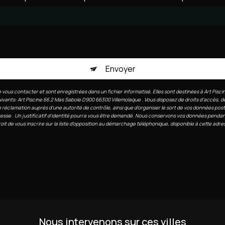
Envoyer
us contacter et sont enregistrées dans un fichier informatisé. Elles sont destinées à Art Piscin
nts: Art Piscine 66 2 Mas Sabole D900 66300 Villemolaque . Vous disposez de droits d’accès, de rec
 réclamation auprès d’une autorité de contrôle, ainsi que d’organiser le sort de vos données pos
esse . Un justificatif d'identité pourra vous être demandé. Nous conservons vos données pendant
roit de vous inscrire sur la liste d'opposition au démarchage téléphonique, disponible à cette adre
Nous intervenons sur ces villes