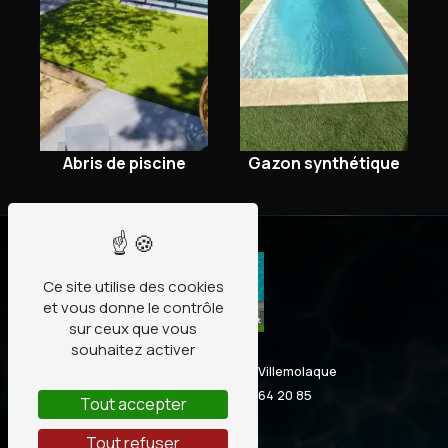
Abris de piscine
Gazon synthétique
Ce site utilise des cookies
et vous donne le contrôle
sur ceux que vous
souhaitez activer
2 Mas Sabole D900, 66300 Villemolaque
06 02 67 28 59
06 30 64 20 85
Tout accepter
Tout refuser