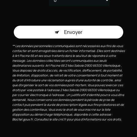
Envoyer
** Les données personnelles communiquées sont nécessaires aux fins de vous
contacter et sont enregistrées dans un fichier informatisé. Elles sont destinées
à Art Piscine 66 et ses sous-traitants dans le seul but de répondre à votre
message. Les données collectées seront communiquées aux seuls
destinataires suivants: Art Piscine 66 2 Mas Sabole D900 66300 Villemolaque .
Vous disposez de droits d’accès, de rectification, d’effacement, de portabilité,
de limitation, d’opposition, de retrait de votre consentement à tout moment et
du droit d’introduire une réclamation auprès d’une autorité de contrôle, ainsi
que d’organiser le sort de vos données post-mortem. Vous pouvez exercer ces
droits par voie postale à l'adresse 2 Mas Sabole D900 66300 Villemolaque ou
par courrier électronique à l'adresse . Un justificatif d'identité pourra vous être
demandé. Nous conservons vos données pendant la période de prise de
contact puis pendant la durée de prescription légale aux fins probatoires et de
gestion des contentieux. Vous avez le droit de vous inscrire sur la liste
d'opposition au démarchage téléphonique, disponible à cette adresse :
Bloctel.gouv.fr
. Consultez le site cnil.fr pour plus d’informations sur vos droits.