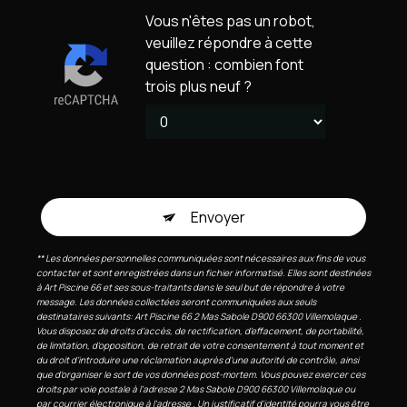
Vous n'êtes pas un robot,
veuillez répondre à cette
question : combien font
trois plus neuf ?
Envoyer
** Les données personnelles communiquées sont nécessaires aux fins de vous
contacter et sont enregistrées dans un fichier informatisé. Elles sont destinées
à Art Piscine 66 et ses sous-traitants dans le seul but de répondre à votre
message. Les données collectées seront communiquées aux seuls
destinataires suivants: Art Piscine 66 2 Mas Sabole D900 66300 Villemolaque .
Vous disposez de droits d’accès, de rectification, d’effacement, de portabilité,
de limitation, d’opposition, de retrait de votre consentement à tout moment et
du droit d’introduire une réclamation auprès d’une autorité de contrôle, ainsi
que d’organiser le sort de vos données post-mortem. Vous pouvez exercer ces
droits par voie postale à l'adresse 2 Mas Sabole D900 66300 Villemolaque ou
par courrier électronique à l'adresse . Un justificatif d'identité pourra vous être