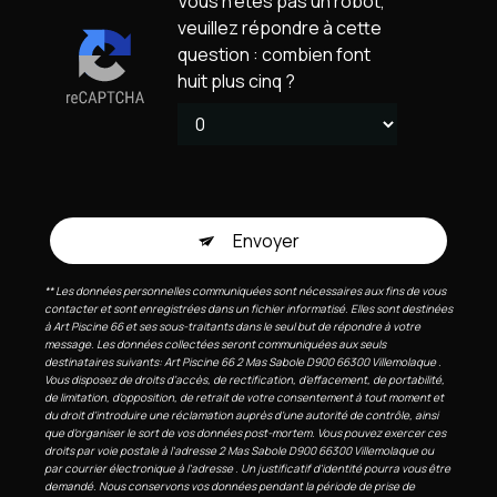
Vous n'êtes pas un robot,
veuillez répondre à cette
question : combien font
huit plus cinq ?
Envoyer
** Les données personnelles communiquées sont nécessaires aux fins de vous
contacter et sont enregistrées dans un fichier informatisé. Elles sont destinées
à Art Piscine 66 et ses sous-traitants dans le seul but de répondre à votre
message. Les données collectées seront communiquées aux seuls
destinataires suivants: Art Piscine 66 2 Mas Sabole D900 66300 Villemolaque .
Vous disposez de droits d’accès, de rectification, d’effacement, de portabilité,
de limitation, d’opposition, de retrait de votre consentement à tout moment et
du droit d’introduire une réclamation auprès d’une autorité de contrôle, ainsi
que d’organiser le sort de vos données post-mortem. Vous pouvez exercer ces
droits par voie postale à l'adresse 2 Mas Sabole D900 66300 Villemolaque ou
par courrier électronique à l'adresse . Un justificatif d'identité pourra vous être
demandé. Nous conservons vos données pendant la période de prise de