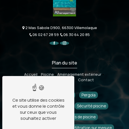
2 Mas Sabole D900, 66300 Villemolaque
06 02 67 28 59
06 30 64 20 85
Plan du site
Accueil
Piscine
Aménagement extérieur
Sécurité & accessoires
Contact
Piscine
Pisciniste
Pergola
Ce site utilise des cookies
et vous donne le contrôle
Aménagement extérieur
Sécurité piscine
sur ceux que vous
Piscine coque
Abris de piscine
souhaitez activer
Gazon synthétique
Piscine filtration sur mesure