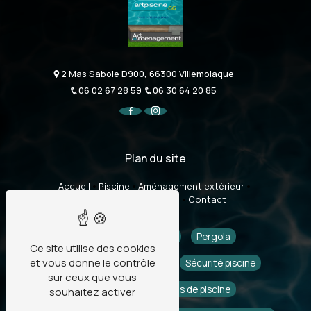
2 Mas Sabole D900, 66300 Villemolaque
06 02 67 28 59
06 30 64 20 85
Plan du site
Accueil
Piscine
Aménagement extérieur
Sécurité & accessoires
Contact
Piscine
Pisciniste
Pergola
Ce site utilise des cookies
et vous donne le contrôle
Aménagement extérieur
Sécurité piscine
sur ceux que vous
Piscine coque
Abris de piscine
souhaitez activer