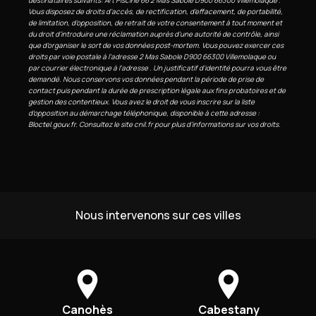
destinataires suivants: Art Piscine 66 2 Mas Sabole D900 66300 Villemolaque .
Vous disposez de droits d’accès, de rectification, d’effacement, de portabilité,
de limitation, d’opposition, de retrait de votre consentement à tout moment et
du droit d’introduire une réclamation auprès d’une autorité de contrôle, ainsi
que d’organiser le sort de vos données post-mortem. Vous pouvez exercer ces
droits par voie postale à l'adresse 2 Mas Sabole D900 66300 Villemolaque ou
par courrier électronique à l'adresse . Un justificatif d'identité pourra vous être
demandé. Nous conservons vos données pendant la période de prise de
contact puis pendant la durée de prescription légale aux fins probatoires et de
gestion des contentieux. Vous avez le droit de vous inscrire sur la liste
d'opposition au démarchage téléphonique, disponible à cette adresse :
Bloctel.gouv.fr
. Consultez le site cnil.fr pour plus d’informations sur vos droits.
Nous intervenons sur ces villes
Canohès
Cabestany