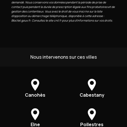
demandé. Nous conservons vos données pendant la période de prise de
contact puis pendant la durée de prescription légale aux fins probatoires et de
gestion des contentieux. Vous avez le droit de vous inscrire sur la liste
d'opposition au démarchage téléphonique, disponible à cette adresse :
Bloctel.gouv.fr
. Consultez le site cnil.fr pour plus d’informations sur vos droits.
Nous intervenons sur ces villes
Canohès
Cabestany
Elne
Pollestres