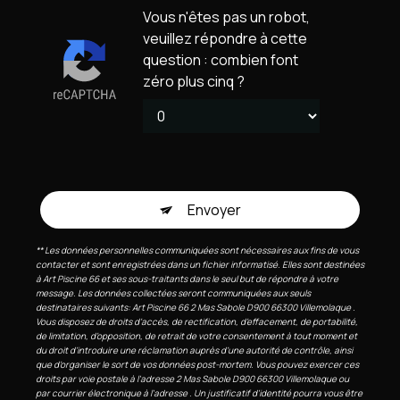
Vous n'êtes pas un robot,
veuillez répondre à cette
question : combien font
zéro plus cinq ?
Envoyer
** Les données personnelles communiquées sont nécessaires aux fins de vous
contacter et sont enregistrées dans un fichier informatisé. Elles sont destinées
à Art Piscine 66 et ses sous-traitants dans le seul but de répondre à votre
message. Les données collectées seront communiquées aux seuls
destinataires suivants: Art Piscine 66 2 Mas Sabole D900 66300 Villemolaque .
Vous disposez de droits d’accès, de rectification, d’effacement, de portabilité,
de limitation, d’opposition, de retrait de votre consentement à tout moment et
du droit d’introduire une réclamation auprès d’une autorité de contrôle, ainsi
que d’organiser le sort de vos données post-mortem. Vous pouvez exercer ces
droits par voie postale à l'adresse 2 Mas Sabole D900 66300 Villemolaque ou
par courrier électronique à l'adresse . Un justificatif d'identité pourra vous être