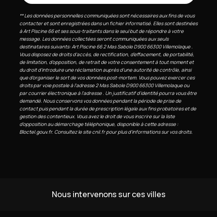
** Les données personnelles communiquées sont nécessaires aux fins de vous
contacter et sont enregistrées dans un fichier informatisé. Elles sont destinées
à Art Piscine 66 et ses sous-traitants dans le seul but de répondre à votre
message. Les données collectées seront communiquées aux seuls
destinataires suivants: Art Piscine 66 2 Mas Sabole D900 66300 Villemolaque .
Vous disposez de droits d’accès, de rectification, d’effacement, de portabilité,
de limitation, d’opposition, de retrait de votre consentement à tout moment et
du droit d’introduire une réclamation auprès d’une autorité de contrôle, ainsi
que d’organiser le sort de vos données post-mortem. Vous pouvez exercer ces
droits par voie postale à l'adresse 2 Mas Sabole D900 66300 Villemolaque ou
par courrier électronique à l'adresse . Un justificatif d'identité pourra vous être
demandé. Nous conservons vos données pendant la période de prise de
contact puis pendant la durée de prescription légale aux fins probatoires et de
gestion des contentieux. Vous avez le droit de vous inscrire sur la liste
d'opposition au démarchage téléphonique, disponible à cette adresse :
Bloctel.gouv.fr
. Consultez le site cnil.fr pour plus d’informations sur vos droits.
Nous intervenons sur ces villes