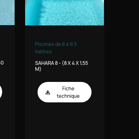
Piscines de 8 à 9,5
mètres
50
SAHARA 8 - (8 X 4 X 1,55
M)
Fiche
technique