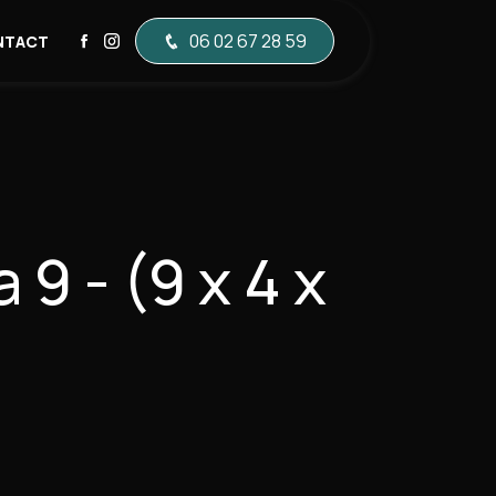
06 02 67 28 59
NTACT
 9 - (9 x 4 x