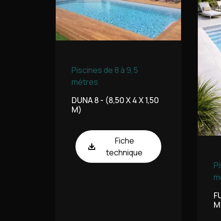
Piscines de 8 à 9,5
mètres
DUNA 8 - (8,50 X 4 X 1,50
M)
Fiche
technique
Pi
m
FU
M