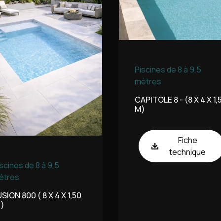
Piscines de 8 à 9,5
mètres
CAPITOLE 8 - (8 X 4 X 1,
M)
Fiche
technique
scines de 8 à 9,5
ètres
SION 800 ( 8 X 4 X 1,50
 )