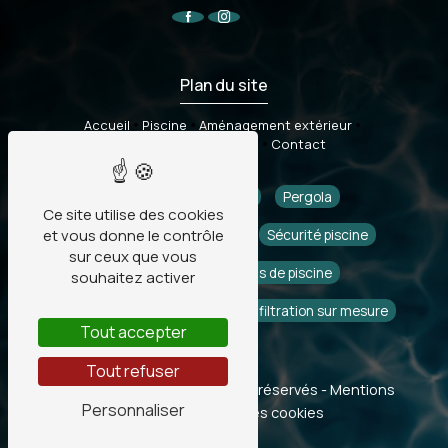
Plan du site
Accueil
Piscine
Aménagement extérieur
Sécurité & accessoires
Contact
Piscine
Pisciniste
Pergola
Ce site utilise des cookies
et vous donne le contrôle
Aménagement extérieur
Sécurité piscine
sur ceux que vous
Piscine coque
Abris de piscine
souhaitez activer
Gazon synthétique
Piscine filtration sur mesure
Tout accepter
Tout refuser
©
Vistalid
- 2026 - Tous droits réservés -
Mentions
Personnaliser
légales
-
Gestion des cookies