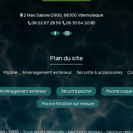
2 Mas Sabole D900, 66300 Villemolaque
06 02 67 28 59
06 30 64 20 85
Plan du site
Piscine
Aménagement extérieur
Sécurité & accessoires
Co
Aménagement extérieur
Sécurité piscine
Piscine coque
Piscine filtration sur mesure
lid
- 2026 - Tous droits réservés -
Mentions légales
-
Gestion des 