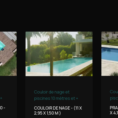
Coul
Couloir de nage et
pisc
 +
piscines 10 mètres et +
PRA
0 -
COULOIR DE NAGE - (11 X
X 4,
2,95 X 1,50 M )