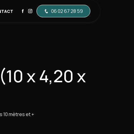
06 02 67 28 59
NTACT
(10 x 4,20 x
)
s 10 mètres et +